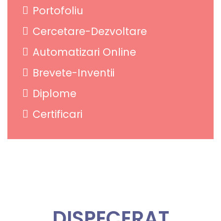
Portofoliu
Cercetare-Dezvoltare
Automatizari Online
Brevete-Inventii
Diplome
Certificari
DISPECERAT